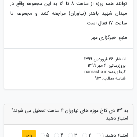
توانند همه روزه از ساعت 8 تا 16 به این مجموعه واقع در
میدان شهید باهنر (نیاوران) مراجعه کنند و مجموعه تا
ساعت 17 فعال است.
منبع: خبرگزاری مهر
انتشار:
26 فروردین 1399
بروزرسانی:
6 مهر 1399
گردآورنده:
namasho.ir
شناسه مطلب: 913
به "13 دی کاخ موزه های نیاوران 4 ساعت تعطیل می شوند"
امتیاز دهید
امتیاز دهید:
1
2
3
4
5
رای