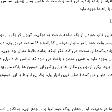
راد از پارک بازدید می کنند و درست در همین زمان بهترین شانس ب
 راهنما وجود دارد.
ایی تاب خوردن از یک شاخه درخت به دیگری، گیبون لار یکی از بهت
نمونه های پستانداران اولیه است. این میمون ها بیشتر وقت خود را در سایبان درختان گذرانده و 16 ساع
زدیدکنندگان سخت می کند مگر اینکه بدانند دقیقا دنبال چه چیزی ب
هرچند، در تایلند تعدادی بالغ بر 20000 گیبون وجود دارد و همین موضوع باعث می شود که شانس افراد برا
یکی از این موجودات در تورهای همراه با راهنم
د را دنبال می کنند (اصلی ترین ابزار برای برقراری ارتباط با این میمونها
ا در حقیقت او از دهان بزرگ خود تنها برای جمع آوری پلانکتون استف