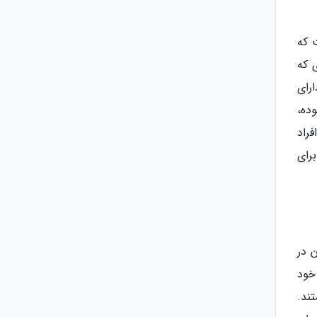
 که
 که
رای
ده،
ز افراد
رای
ا 600 مورد از آن باقی مانده که 200 تای آن در
خود
ند ساکن هستند.