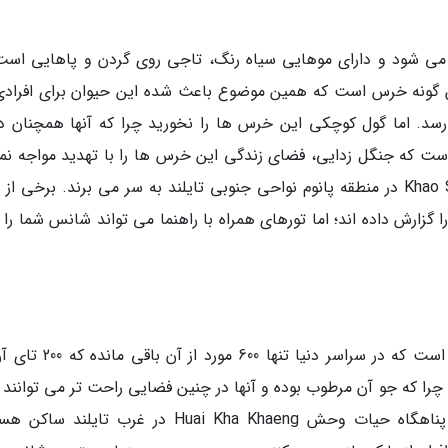
ی شود و دارای موهایی سیاه رنگ، تاجی روی گردن و پاهایی است
گونه خرس است که همین موضوع باعث شده این حیوان برای افرادی
سد. اما گول کوچکی این خرس ها را نخورید چرا که آنها همچنان دا
ست که جنگل زدایی، فضای زندگی این خرس ها را با تهدید مواجه نمو
اما آنها همچنان در طبیعت وحشی پارک ملی Khao Sok در منطقه پانوم نواحی جنوبی تایلند به سر می برند. برخی ا
زارش داده اند؛ اما تورهای همراه با راهنما می تواند شانس شما را ب
ببر هندوچینی یکی از گونه های نادر ببر در جهان است که در سراسر دنیا تنه
 چرا که جو آن مرطوب بوده و آنها در چنین فضایی راحت تر می توانند 
را استتار کنند. بیشتر این ببرهای هندوچینی در پناهگاه حیات وحش Huai Kha Khaeng در غرب تایل