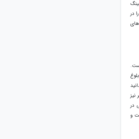
ینگ
 در
های
ست.
لوغ
انید
نیز
 در
ان ها گشت و