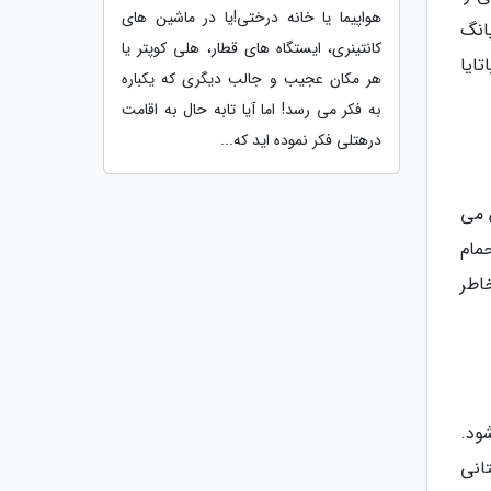
هواپیما یا خانه درختی!یا در ماشین های
انگ
کانتینری، ایستگاه های قطار، هلی کوپتر یا
ح Samut Prakarn که بیرون پاتایا
هر مکان عجیب و جالب دیگری که یکباره
به فکر می رسد! اما آیا تابه حال به اقامت
درهتلی فکر نموده اید که...
 می
مام
اطر
ود.
انی