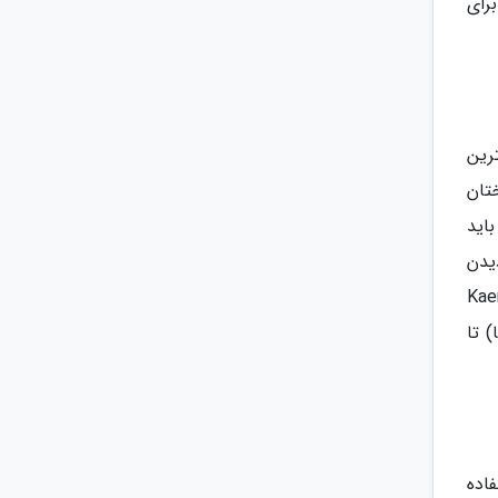
رای
رین
ت در روز روی درختان
اید
ی دیدن
ا بالا برود. یکی از بهترین مکان ها برای یافتن این میمون ها پارک ملی Kaeng
) تا
اده