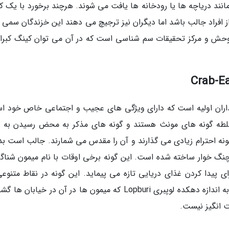
مانند دریاچه ها یا رودخانه ها یافت می شوند. هرچند برخورد با یک ک
فراد جالب باشد اما دیگران نیز ترجیچ می دهند این خزندگان سمی را
غ وحش و مرکز تحقیقات سم شناسی است که در آن می توان کینگ کبرا
نداران اولیه است که دارای ویژگی های عجیب و اجتماعی خاص خود ا
طه گونه های مونث هستند و گونه های مذکر به محض رسیدن به ب
 گونه احترام زیادی می گذارند و آن را مقدس می شمارند. جالب است بد
چنگ خوار ساخته شده است. این گونه برخی اوقات با نام میمون شناگر 
پیدا کردن غذای دریایی تازه می پیماید. این گونه در نقاط متنوعی
سراسر تایلند یافت می شود ولی هیچ کدام از آنها به اندازه دهکده لوپبری Lopburi که میمون ها در آن در خیاب
ت انگیز نیست.