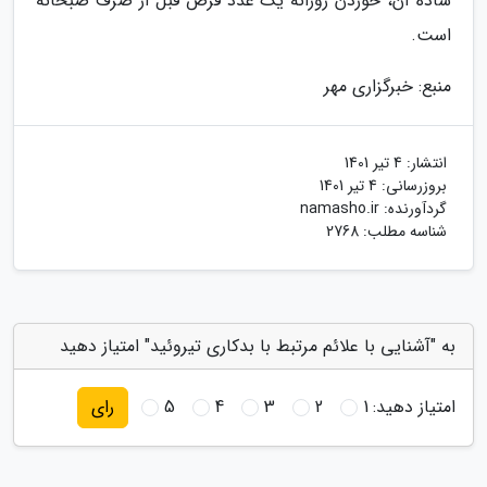
ساده آن، خوردن روزانه یک عدد قرص قبل از صرف صبحانه
است.
منبع: خبرگزاری مهر
انتشار:
4 تیر 1401
بروزرسانی:
4 تیر 1401
گردآورنده:
namasho.ir
شناسه مطلب: 2768
به "آشنایی با علائم مرتبط با بدکاری تیروئید" امتیاز دهید
امتیاز دهید:
1
2
3
4
5
رای