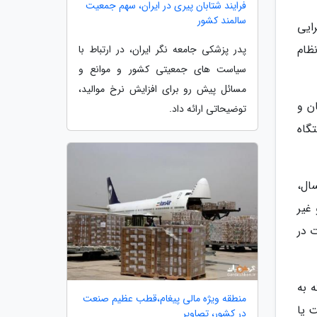
فرایند شتابان پیری در ایران، سهم جمعیت
سالمند کشور
اجرایی
نظام
پدر پزشکی جامعه نگر ایران، در ارتباط با
سیاست های جمعیتی کشور و موانع و
مسائل پیش رو برای افزایش نرخ موالید،
ن و
توضیحاتی ارائه داد.
گاه
ال،
غیر
 در
شم توسعه که به
منطقه ویژه مالی پیغام،قطب عظیم صنعت
ت یا
در کشور، تصاویر