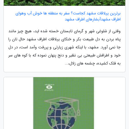
برترین ییلاقات مشهد کجاست؟ سفر به منطقه ها خوش آب وهوای
اطراف مشهدآبشارهای اطراف مشهد
وقتی از شلوغی شهر و گرمای تابستان خسته شده اید، هیچ چیز مانند
پناه بردن به دل طبیعت بکر و خنکای ییلاقات اطراف مشهد حال تان را
جا نمی آورد. مشهد، با اینکه شهری زیارتی و پررفت وآمد است، در دل
خود و اطرافش طبیعتی بی نظیر و دنج پنهان نموده که با کوه های سر
به فلک کشیده، چشمه های زلال،...