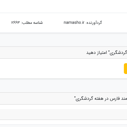
گردآورنده:
namasho.ir
شناسه مطلب: 2663
گردشگری" امتیاز دهید
مند فارس در هفته گردشگری"