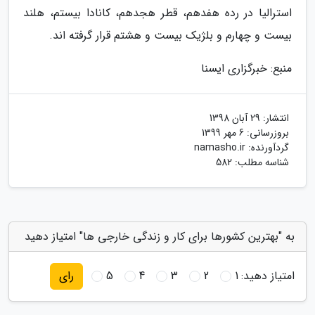
استرالیا در رده هفدهم، قطر هجدهم، کانادا بیستم، هلند
بیست و چهارم و بلژیک بیست و هشتم قرار گرفته اند.
منبع: خبرگزاری ایسنا
انتشار:
29 آبان 1398
بروزرسانی:
6 مهر 1399
گردآورنده:
namasho.ir
شناسه مطلب: 582
به "بهترین کشورها برای کار و زندگی خارجی ها" امتیاز دهید
امتیاز دهید:
1
2
3
4
5
رای