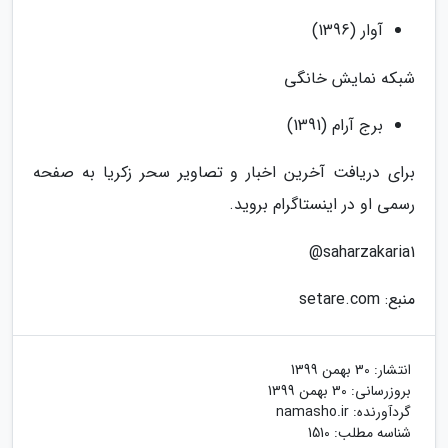
آوار (1396)
شبکه نمایش خانگی
برج آرام (1391)
برای دریافت آخرین اخبار و تصاویر سحر زکریا به صفحه
رسمی او در اینستاگرام بروید.
saharzakaria1@
منبع: setare.com
انتشار:
30 بهمن 1399
بروزرسانی:
30 بهمن 1399
گردآورنده:
namasho.ir
شناسه مطلب: 1510