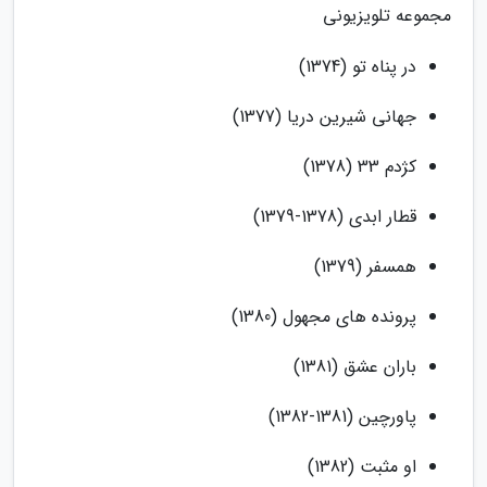
مجموعه تلویزیونی
در پناه تو (1374)
جهانی شیرین دریا (1377)
کژدم 33 (1378)
قطار ابدی (1378-1379)
همسفر (1379)
پرونده های مجهول (1380)
باران عشق (1381)
پاورچین (1381-1382)
او مثبت (1382)