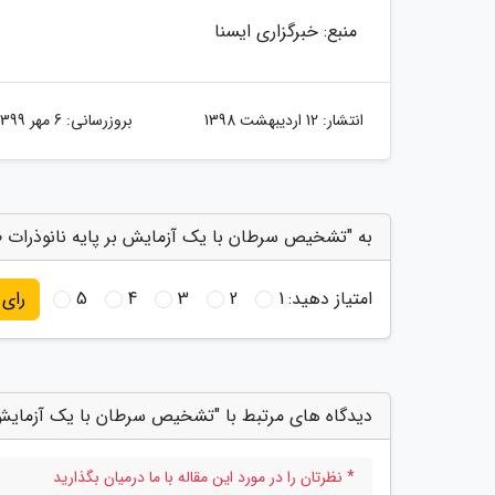
منبع: خبرگزاری ایسنا
انتشار:
12 اردیبهشت 1398
بروزرسانی:
6 مهر 1399
به "تشخیص سرطان با یک آزمایش بر پایه نانوذرات طل
امتیاز دهید:
1
2
3
4
5
رای
دیدگاه های مرتبط با "تشخیص سرطان با یک آزمایش ب
* نظرتان را در مورد این مقاله با ما درمیان بگذارید