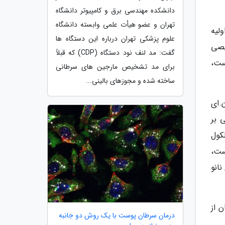
دانشکده مهندسی برق و کامپیوتر دانشگاه
تهران و عضو هیأت علمی وابسته دانشگاه
لیه
علوم پزشکی تهران درباره این دستگاه ها
یصی
گفت: مد لنف نود دستگاه (CDP) که قبلاً
ست،
برای مد تشخیص مارجین های سرطانی
ساخته شده و مجوزهای بالینی...
met) موجود در دی.ان.ای
 بر
کول
ست،
انو
ن از
درمان سرطان پوست با یک روش دو جانبه