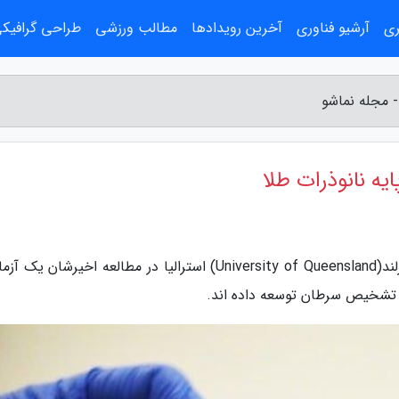
ری
آرشیو فناوری
آخرین رویدادها
مطالب ورزشی
طراحی گرافیک
 مجله نماشو
ه نانوذرات طلا
به گزارش مجله نماشو، پژوهشگران دانشگاه کوئینزلند(University of Queensland) استرالیا در مطالعه اخیرشا
ظور تشخیص سرطان توسعه داده اند.