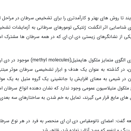
د تا روش های بهتر و کارآمدتری را برای تشخیص سرطان در مراحل او
برای شناسایی اثر انگشت ژنتیکی تومورهای سرطانی به آزمایشات تشخ
ن یکی از نشانگرهای زیستی دی.ان.ای که در همه سرطان ها مشترک ا
پژوهشگران دانشگاه کوئینزلنددر مطالعه اخیر بر روی الگوی متمایز ملکول هایمتیل(hyl molecules
، در گذشته به عنوان یک هدف و ابزار تشخیصی سرطان موثر مبتنی
ن در شیمی به معنای افزایش یا جانشینی یک گروه متیل به یک مول
ملکول متیلاسیون عمومی وجود ندارد که نشان دهنده انواع سرطان ا
ای مایع قرار می گیرند، تمایل به خم شدن به ساختارهای سه بعدی ن
ران این مطالعه گفت: امضای نانومقیاس دی.ان.ای منحصر به فرد در هر نوع سرطا
گ و لنفوم که مورد آنالیز نهاده شد، ظاهر شد.