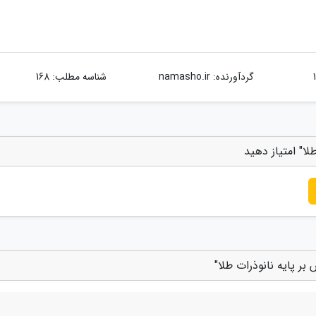
گردآورنده:
namasho.ir
شناسه مطلب: 168
ا" امتیاز دهید
ر پایه نانوذرات طلا"