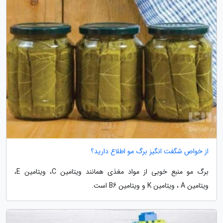
از خواص شگفت انگیز برگ مو اطلاع دارید؟
برگ مو منبع خوبی از مواد مغذی همانند ویتامین C، ویتامین E،
ویتامین A ، ویتامین K و ویتامین B6 است.