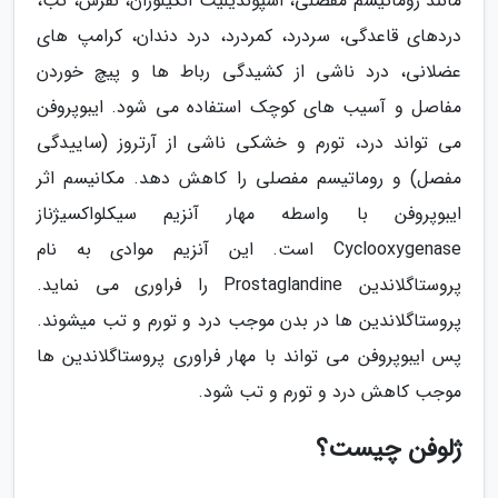
مانند روماتیسم مفصلی، اسپوندیلیت انکیلوزان، نقرس، تب،
دردهای قاعدگی، سردرد، کمردرد، درد دندان، کرامپ های
عضلانی، درد ناشی از کشیدگی رباط ها و پیچ خوردن
مفاصل و آسیب های کوچک استفاده می شود. ایبوپروفن
می تواند درد، تورم و خشکی ناشی از آرتروز (ساییدگی
مفصل) و روماتیسم مفصلی را کاهش دهد. مکانیسم اثر
ایبوپروفن با واسطه مهار آنزیم سیکلواکسیژناز
Cyclooxygenase است. این آنزیم موادی به نام
پروستاگلاندین Prostaglandine را فراوری می نماید.
پروستاگلاندین ها در بدن موجب درد و تورم و تب میشوند.
پس ایبوپروفن می تواند با مهار فراوری پروستاگلاندین ها
موجب کاهش درد و تورم و تب شود.
ژلوفن چیست؟