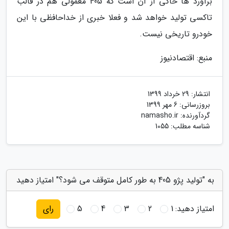
برآورد ها حاکی از آن است که 405 معمولی هم در قالب
تاکسی تولید خواهد شد و فعلا خبری از خداحافظی با این
خودرو تاریخی نیست.
منبع: اقتصادنیوز
انتشار:
29 خرداد 1399
بروزرسانی:
6 مهر 1399
گردآورنده:
namasho.ir
شناسه مطلب: 1055
به "تولید پژو 405 به طور کامل متوقف می شود؟" امتیاز دهید
امتیاز دهید:
1
2
3
4
5
رای