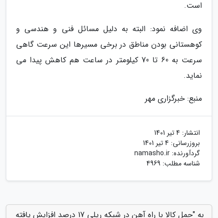
است.
وی اضافه نمود: البته به دلیل مسائل فنی و هندسی و
کوهستانی بودن مناطق در برخی مسیرها این سرعت گاهی
سرعت به 60 تا 70 کیلومتر در ساعت هم کاهش پیدا می
نماید.
منبع: خبرگزاری مهر
انتشار:
4 تیر 1401
بروزرسانی:
4 تیر 1401
گردآورنده:
namasho.ir
شناسه مطلب: 4969
به "حمل کالا با راه آهن در شبکه ریلی 17 درصد افزایش یافته