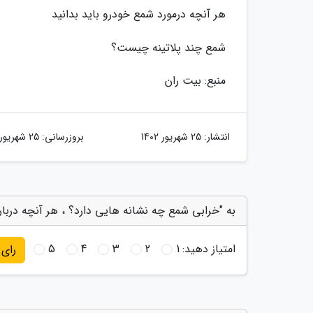
هر آنچه درمورد شمع خودرو باید بدانید
شمع چند پلاتینه چیست؟
منبع: بیت ران
انتشار:
25 شهریور 1402
بروزرسانی:
25 شهریور 1402
به "خرابی شمع چه نشانه هایی دارد؟ ، هر آنچه درباره
امتیاز دهید:
1
2
3
4
5
رای