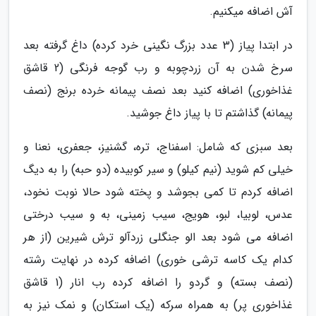
آش اضافه میکنیم.
در ابتدا پیاز (3 عدد بزرگ نگینی خرد کرده) داغ گرفته بعد
سرخ شدن به آن زردچوبه و رب گوجه فرنگی (2 قاشق
غذاخوری) اضافه کنید بعد نصف پیمانه خرده برنج (نصف
پیمانه) گذاشتم تا با پیاز داغ جوشید.
بعد سبزی که شامل: اسفناج، تره، گشنیز، جعفری، نعنا و
خیلی کم شوید (نیم کیلو) و سیر کوبیده (دو حبه) را به دیگ
اضافه کردم تا کمی بجوشد و پخته شود حالا نوبت نخود،
عدس، لوبیا، لبو، هویج، سیب زمینی، به و سیب درختی
اضافه می شود بعد الو جنگلی زردآلو ترش شیرین (از هر
کدام یک کاسه ترشی خوری) اضافه کرده در نهایت رشته
(نصف بسته) و گردو را اضافه کرده رب انار (1 قاشق
غذاخوری پر) به همراه سرکه (یک استکان) و نمک نیز به