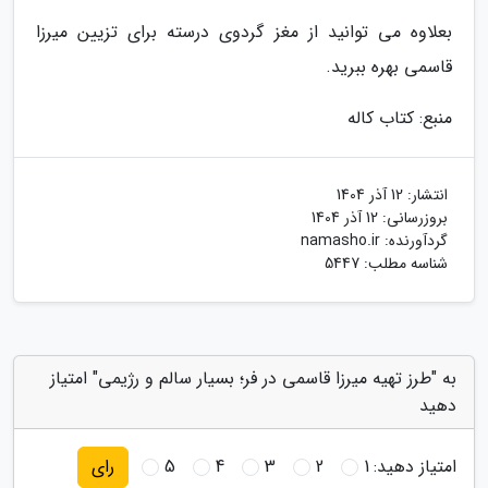
بعلاوه می توانید از مغز گردوی درسته برای تزیین میرزا
قاسمی بهره ببرید.
منبع: کتاب کاله
انتشار:
12 آذر 1404
بروزرسانی:
12 آذر 1404
گردآورنده:
namasho.ir
شناسه مطلب: 5447
به "طرز تهیه میرزا قاسمی در فر؛ بسیار سالم و رژیمی" امتیاز
دهید
امتیاز دهید:
1
2
3
4
5
رای