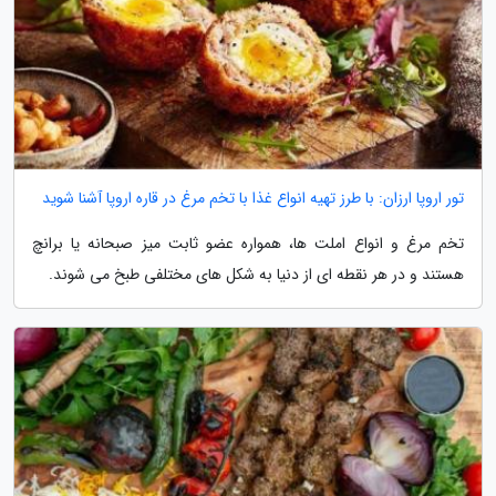
تور اروپا ارزان: با طرز تهیه انواع غذا با تخم مرغ در قاره اروپا آشنا شوید
تخم مرغ و انواع املت ها، همواره عضو ثابت میز صبحانه یا برانچ
هستند و در هر نقطه ای از دنیا به شکل های مختلفی طبخ می شوند.