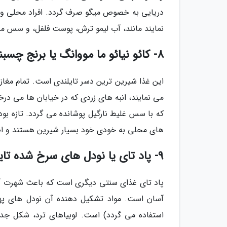
دریایی به خصوص میگو صرف گردد. افراد محلی و غ
نمایند مانند، آب لیمو ترش، پوست فلفل، و سس ما
8- کائو نیائو ما مووانگ یا برنج چسبناک انبه (Khao Niaow Ma Muang)
این غذا شیرین ترین دسر تایلندی است. تمام مغازه
می نمایند، انبه های زردی که در خیابان ها می در
که با سس غلیط نارگیل پوشانده می گردد. تازه بودن
های محلی به خودی خود بسیار شیرین هستند و اض
9- پاد تای یا نودل های سرخ شده تایلندی (Pad Thai)
پاد تای غذای سنتی دیگری است که باعث شهرت آش
آسان است. مواد تشکیل دهنده آن نودل های پهن،
استفاده می گردد) است. لوبیاهای ترد، شکل جد