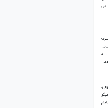
 می
صرف
ست،
نبه
د.
ع و
یگو
دام