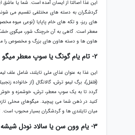
این غذا اصالتا از ایسان آمده است. شما یا عاشق ای
گردشگران به دسته های مختلفی تقسیم می شوند. 
های ریز، و تکه های خام پاپایا (نوعی میوه مخص
معطر است. گاهی به آن خرچنگ شور، میگوی خشک شده
هاون ها و دسته هاون های بزرگ و مخصوص را می 
2- تام یام گونگ یا سوپ معطر میگو (Tom Yum Goong)
این غذا به عنوان غذای ملی تایلند، شامل علف لیم
(فلفل)، برگ لیمو ترش، گالانگال (از خانواده زن
گردد تا به یک سوپ معطر، ترش، خوشمزه و خوش ع
کنید در ذهن شما می پیچید. میگوهای محلی تازه 
میان تایلندی ها و گردشگران بسیار محبوب است. تام 
3- یام وون سن یا سالاد نودل شیشه ای (Yum Woon Sen)