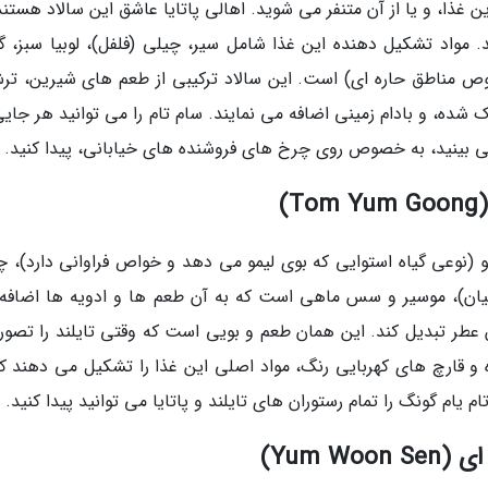
ن غذا، و یا از آن متنفر می شوید. اهالی پاتایا عاشق این سالاد هستند
مواد تشکیل دهنده این غذا شامل سیر، چیلی (فلفل)، لوبیا سبز، گ
وص مناطق حاره ای) است. این سالاد ترکیبی از طعم های شیرین، تر
، و بادام زمینی اضافه می نمایند. سام تام را می توانید هر جایی
بینید، به خصوص روی چرخ های فروشنده های خیابانی، پیدا کنید.
و (نوعی گیاه استوایی که بوی لیمو می دهد و خواص فراوانی دارد)، چ
جبیلیان)، موسیر و سس ماهی است که به آن طعم ها و ادویه ها اضافه
طر تبدیل کند. این همان طعم و بویی است که وقتی تایلند را تصور
و قارچ های کهربایی رنگ، مواد اصلی این غذا را تشکیل می دهند که
یام گونگ را تمام رستوران های تایلند و پاتایا می توانید پیدا کنید.