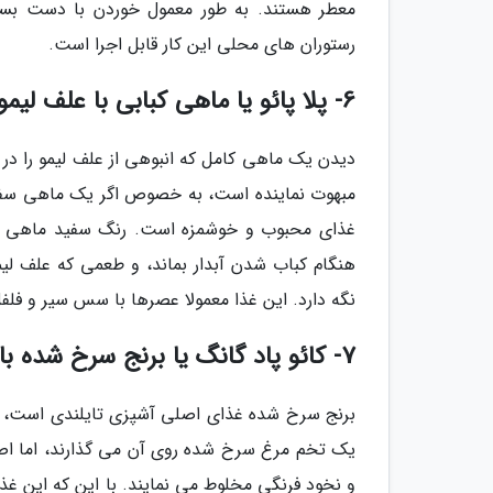
معطر هستند. به طور معمول خوردن با دست بسی
رستوران های محلی این کار قابل اجرا است.
6- پلا پائو یا ماهی کبابی با علف لیمو (Pla Pao)
دیدن یک ماهی کامل که انبوهی از علف لیمو را در د
مبهوت نماینده است، به خصوص اگر یک ماهی سفید
غذای محبوب و خوشمزه است. رنگ سفید ماهی به
هنگام کباب شدن آبدار بماند، و طعمی که علف لیم
نگه دارد. این غذا معمولا عصرها با سس سیر و فل
7- کائو پاد گانگ یا برنج سرخ شده با میگو (Khao Pad Gung)
برنج سرخ شده غذای اصلی آشپزی تایلندی است، و
یک تخم مرغ سرخ شده روی آن می گذارند، اما اصال
و نخود فرنگی مخلوط می نمایند. با این که این غذا