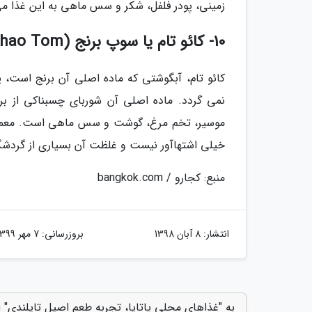
زمینی، پودر فلفل، شکر و سس ماهی به این غذا م
10- کائو تام یا سوپ برنج (Khao Tom)
کائو تام، آبگوشتی که ماده اصلی آن برنج است، 
موسیر، تخم مرغ، گوشت و سس ماهی است. معمولا 
خیلی اشتهاآور نیست و غلظت آن بسیاری از گردشگرا
منبع: کجارو / bangkok.com
انتشار:
8 آبان 1398
بروزرسانی:
7 مهر 1399
به "غذاهای محلی پاتایا، تجربه طعم اصیل تایلندی" ا