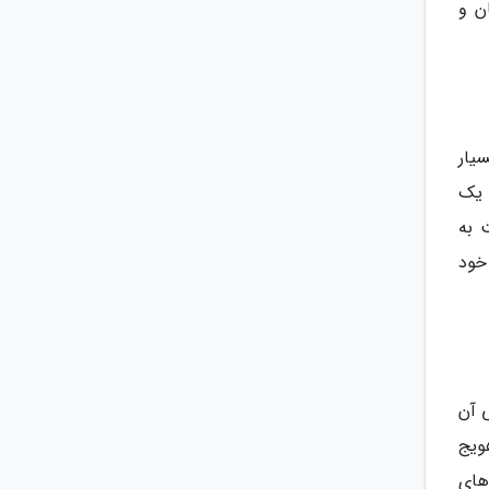
ن و
یار
 یک
 به
خود
 آن
ویج
های