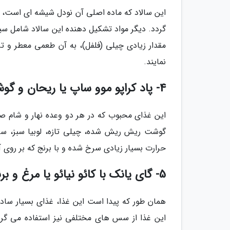
این سالاد که ماده اصلی آن نودل شیشه ای است، 
گردد. دیگر مواد تشکیل دهنده این سالاد شامل سی
مقدار زیادی چیلی (فلفل)، به آن طعمی معطر و 
نمایند.
4- پاد کراپو موو ساپ یا ریحان و گوشت خوک سرخ شده (Pad Krapow Moo Saap)
این غذای محبوب که در هر دو وعده نهار و شام ص
گوشت ریش ریش شده، چیلی تازه، لوبیا سبز، س
حرارت بسیار زیادی سرخ شده و با برنج که بر روی 
5- گای یانک با کائو نیائو یا مرغ و برنج (Gai Yang with Khao Niao)
همان طور که پیدا است این غذا، غذای بسیار ساده
این غذا از سس های مختلفی نیز استفاده می گر