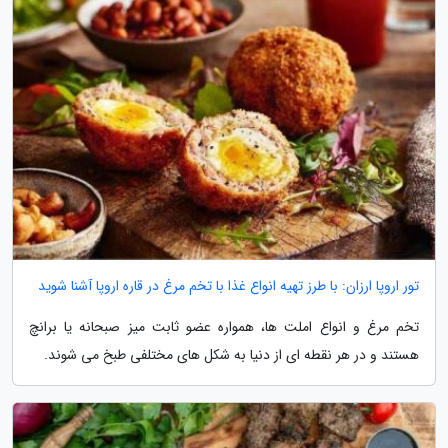
تور اروپا ارزان: با طرز تهیه انواع غذا با تخم مرغ در قاره اروپا آشنا شوید
تخم مرغ و انواع املت ها، همواره عضو ثابت میز صبحانه یا برانچ
هستند و در هر نقطه ای از دنیا به شکل های مختلفی طبخ می شوند.