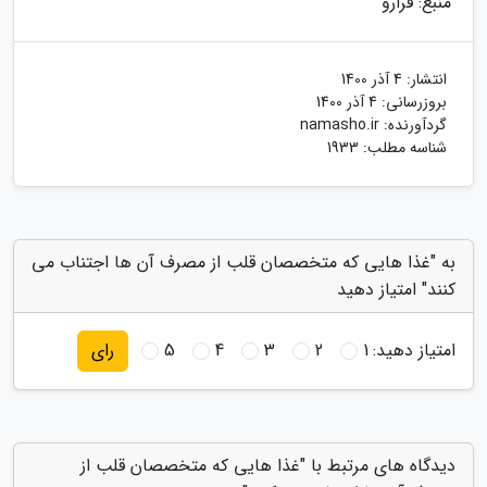
منبع: فرارو
انتشار:
4 آذر 1400
بروزرسانی:
4 آذر 1400
گردآورنده:
namasho.ir
شناسه مطلب: 1933
به "غذا هایی که متخصصان قلب از مصرف آن ها اجتناب می
کنند" امتیاز دهید
امتیاز دهید:
1
2
3
4
5
رای
دیدگاه های مرتبط با "غذا هایی که متخصصان قلب از