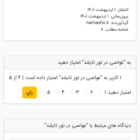
انتشار:
1 اردیبهشت 1401
بروزرسانی:
1 اردیبهشت 1401
گردآورنده:
namasho.ir
شناسه مطلب: 8
به "غواصی در تور تایلند" امتیاز دهید
1
کاربر به "
غواصی در تور تایلند
" امتیاز داده است |
4
از 5
امتیاز دهید:
1
2
3
4
5
رای
دیدگاه های مرتبط با "غواصی در تور تایلند"