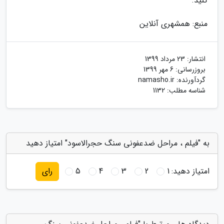
کنید.
منبع: همشهری آنلاین
انتشار:
23 مرداد 1399
بروزرسانی:
6 مهر 1399
گردآورنده:
namasho.ir
شناسه مطلب: 1132
به "فیلم ، مراحل ضدعفونی سنگ حجرالاسود" امتیاز دهید
امتیاز دهید:
1
2
3
4
5
رای