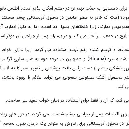
 استفاده از فناوری نانو، کپسوله کردن ویتامین A. برای دستیابی به جذب بهتر آن در چشم امکان پذیر است. اطلس ن
 تر از 100 نانومتری ایجاد نموده است که قادر به معلق ماندن در محلول کریستالی چشم هستند
یتی ندارند، زیرا غلظتشان بسیار کم است، اما به دلیل اندازه، آن
 رایج در جمعیت را حل می کند و در بیماران پس از جراحی نیز مؤثر اس
(رتینول) به عنوان محافظ و ترمیم کننده زخم قرنیه استفاده می گردد. زیرا دارای خوا
گریزی است که به بافت پوششی (epithelium) و رشد بستره (Stroma) و همچنین در درجه دوم به غنی سازی تر
اری خشکی چشم از دست رفتن بافت پوششی و تغییر اسمولالیته لایه 
امین A. نه تنها بهتر از هر محصول اشک مصنوعی معمولی می تواند علائم را بهبود بخشد،
می کند.
ثرترین درمان برای اقدامات پس از جراحی چشم شناخته می گردد، در دوز های زیا
لق در محلول کریستالی برای فروش به عنوان یک درمان بدون نسخه، کام