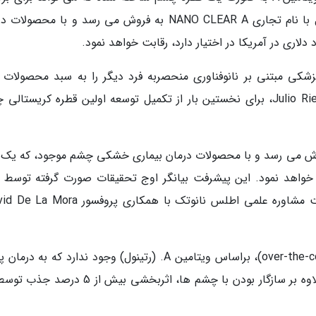
خشکی چشم مورد استفاده قرار گیرد. این محصول با نام تجاری NANO CLEAR A به فروش می رسد و با محص
Atlas Na) یک محصول پزشکی مبتنی بر نانوفناوری منحصربه فرد دیگر را به سبد محصولات
اضافه می کند. اخیراً مدیرعامل شرکت، دکتر Julio Riestra، برای نخستین بار از تکمیل توسعه اولین قطره کریست
 با نام تجاری NANO CLEAR A به فروش می رسد و با محصولات درمان بیماری خشکی چشم موجود، که یک 
رقابت خواهد نمود. این پیشرفت بیانگر اوج تحقیقات صورت گرفته توسط 
در حال حاضر هیچ درمان بدون نسخه ای (over-the-counter)، براساس ویتامین A. (رتینول) وجود ندارد که به 
های سندرم خشکی چشم یاری کند. ویتامین A، علاوه بر سازگار بودن با چشم ها، اثربخشی بیش ا