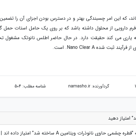
ماند، که این امر چسبندگی بهتر و در دسترس بودن اجزای آن را تضمین
رم دارویی از محلول داشته باشد که بر روی یک حامل استات حمل گر
یه یاری می کند حقیقت دارد. در حال حاضر اطلس نانوتک مشغول تح
بت شده Nano Clear A. است.
گردآورنده:
namasho.ir
شناسه مطلب: 504
 "
قطره چشمی حاوی نانوذرات ویتامین A ساخته شد
" امتیاز داده اند |