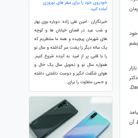
خودروی خود را برای سفر های نوروزی
ولات درمان
آماده کنید
خبرنگاران - امین نقی زاده: دوباره بوی بهار
و شب عید در فضای خیابان ها و کوچه
 خود
های شهرمان پیچیده و همه ما منتظریم که
الی چشم
یک ساله دیگر را پشت سر گذاشته و سال نو
را با قلبی پر از امید به آینده شروع کنیم.
همواره سال نو و تحویل سال یک حال و
بازار
هوای شگفت انگیز و دوست داشتنی داشته
دکتر
و حسی متفاوت را برای...
Aldo Oregon Miranda، جراح چشم و عضو هیئت مشاوره علمی اطلس نانوتک با همکاری پروفسور David De La Mora،
درمان پیامد
ز 5 درصد جذب توسط آن