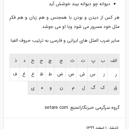
دیوانه چو دیوانه بیند خوشش آید
هر کس از دیدن و بودن با همجنس و هم زبان و هم فکرِ
مثل خود مسرور می شود وبا او می جوشد.
سایر ضرب المثل های ایرانی و فارسی به ترتیب حروف الفبا:
الف
ب
پ
ت
ث
ج
چ
ح
خ
د
ذ
ر
ز
س
ش
ص
ض
ط
ظ
ع
غ
ف
ق
ک
گ
ل
م
ن
و
ه
ی
گروه سرگرمی خبرنگاران
منبع: setare.com
انتشار:
1 اسفند 1399