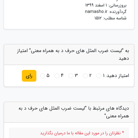
بروزرسانی:
1 اسفند 1399
گردآورنده:
namasho.ir
شناسه مطلب: 1512
به "لیست ضرب المثل های حرف د به همراه معنی" امتیاز
دهید
امتیاز دهید:
1
2
3
4
5
رای
دیدگاه های مرتبط با "لیست ضرب المثل های حرف د به
همراه معنی"
* نظرتان را در مورد این مقاله با ما درمیان بگذارید