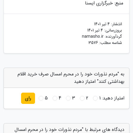
منبع: خبرگزاری ایسنا
انتشار:
4 تیر 1401
بروزرسانی:
4 تیر 1401
گردآورنده:
namasho.ir
شناسه مطلب: 3576
به "مردم نذورات خود را در محرم امسال صرف خرید اقلام
بهداشتی کنند" امتیاز دهید
امتیاز دهید:
1
2
3
4
5
رای
دیدگاه های مرتبط با "مردم نذورات خود را در محرم امسال