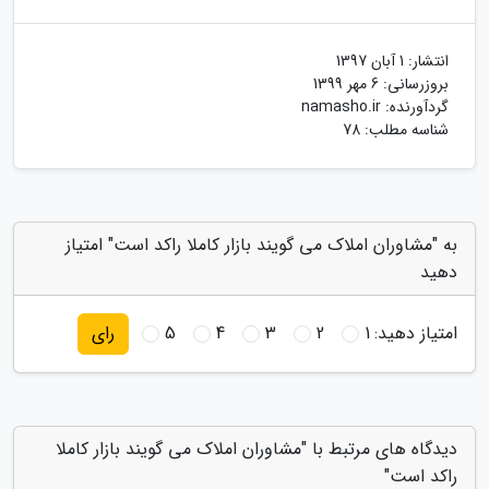
انتشار:
1 آبان 1397
بروزرسانی:
6 مهر 1399
گردآورنده:
namasho.ir
شناسه مطلب: 78
به "مشاوران املاک می گویند بازار کاملا راکد است" امتیاز
دهید
امتیاز دهید:
1
2
3
4
5
رای
دیدگاه های مرتبط با "مشاوران املاک می گویند بازار کاملا
راکد است"