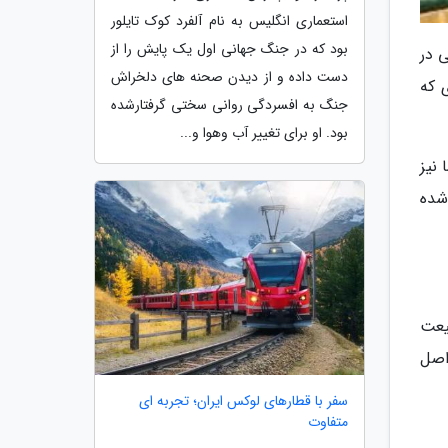
استعماری انگلیس به نام آلفرد کوک تایلور
بود که در جنگ جهانی اول یک پایش را از
 در
دست داده و از دیدن صحنه های دلخراش
ی که
جنگ به افسردگی روانی سختی گرفتارشده
بود. او برای تغییر آب وهوا و...
فعلی و دهه 30 آغاز کنم. در دهه 30 که شما نیز
شده
ین جمیعت
ین اصل
سفر با قطارهای لوکس ایران؛ تجربه ای
متفاوت