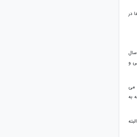
ا در
ه وارد شدم و به دلیل علاقه وافری که به دوبله داشتم ماندگار شدم و کار شب و روز من دوبله شد. 3 سال
کجایی و
 می
ه به
بته