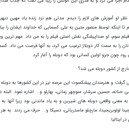
ردام اجرا می کرد و به قدری این آنونس را زیبا می گفت که جذب صدای
 نظر او آموزش های لازم را دیدم. مدتی هم نزد زنده یاد مهین دیهیم
ختم تا اینکه توسط منصور متین به علی کسمایی که خداوند ایشان را بیا
2 فیلم کار کردم و در فیلم سوم، او صداپیشگی نقش اصلی فیلم را به من داد. مهم ترین 
وانان را به سمت کار دوبلاژ ترغیب می کرد، به آنها فرصت می داد. کس
رود چون جزو اولین کسانی بود که دوبله را آغاز کرد.
می گرفت و هنرمندان پیشکسوت این عرصه نیز در این کشورها به دوبله ف
 حنانه، حسین سرشار، منوچهر زمانی، بهارلو و... اشاره نمود. البته د
 به معنی واقعی دوبله های شیرین و به یاد ماندنی بود زیرا آنها به 
نا لولوبریجیدا، مارچلو ماستریانی، دسیکا و... حرف می زدند. به هر 
 ایتالیا.