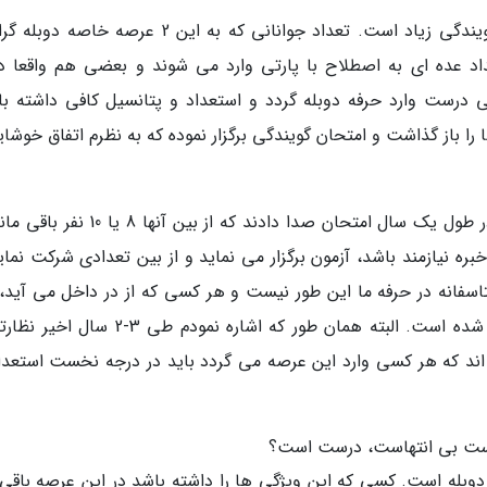
دلیلش این است که متقاضی در عرصه دوبله و گویندگی زیاد است. تعداد جوانانی که به این 2 عرصه 
داد عده ای به اصطلاح با پارتی وارد می شوند و بعضی هم واقعا دا
 درست وارد حرفه دوبله گردد و استعداد و پتانسیل کافی داشته با
را باز گذاشت و امتحان گویندگی برگزار نموده که به نظرم اتفاق خوشا
حتی خاطرم هست سال گذشته یکهزار و 800 نفر در طول یک سال امتحان صدا دادند که از بین آ
ره نیازمند باشد، آزمون برگزار می نماید و از بین تعدادی شرکت نمای
متاسفانه در حرفه ما این طور نیست و هر کسی که از در داخل می آید،
پذیرند. این مساله تاحدودی در دوبله مشکل ساز شده است. البته همان طور که اشاره نمودم طی 
ند که هر کسی وارد این عرصه می گردد باید در درجه نخست استعداد
ارست بی انتهاست، درست است؟
دوبله است. کسی که این ویژگی ها را داشته باشد در این عرصه باقی