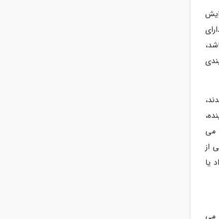
خاصه دوبله گرایش
رای
شد،
یندی
نها 8 یا 10 نفر باقی ماندند،
نده،
 می
3-2 سال اخیر نظارتی از
 یا
 می