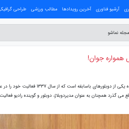
ری
آرشیو فناوری
آخرین رویدادها
مطالب ورزشی
طراحی گرافیک
مجله نماشو
 همواره جوان!
به گزارش مجله نماشو، وطن امروز: منوچهر والی زاده یکی از دوبلورهای باسابقه است که از سال 1337 ف
 امروز نیز که 53 سال از آن موقع می گذرد همچنان به عنوان مدیردوبلاژ، دوبلور و گوینده رادیو فعال