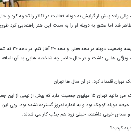
لی زاده پیش از گرایش به دوبله فعالیت در تئاتر را تجربه کرد و حتی
 نیز ظاهر شد اما عشق به دوبله او را به سمت این هنر راهنمایی کرد طور
آقای والی زاده! می خواستم سوال اول را درباره مقایسه وضعیت دوبله در دهه 
 چه ویژگی هایی داشت و در حال حاضر چه شاخصه هایی به آن اضافه 
 تهران قلمداد کرد. در آن سال ها تهران
3-2 میلیون نفر جمعیت داشت و امروز همان طور که می دانید تهران 15 میلیون جمعیت دارد که بیش از نیمی از ا
 جوانان تشکیل داده اند، ضمن اینکه در دهه 30، حیطه دوبله کوچک بود و به اندازه امروز گسترده نشده بود. روی ا
اد و صدای خوبی داشتند، خیلی زود هم جذب کار می شدند.
ربه کردید؟