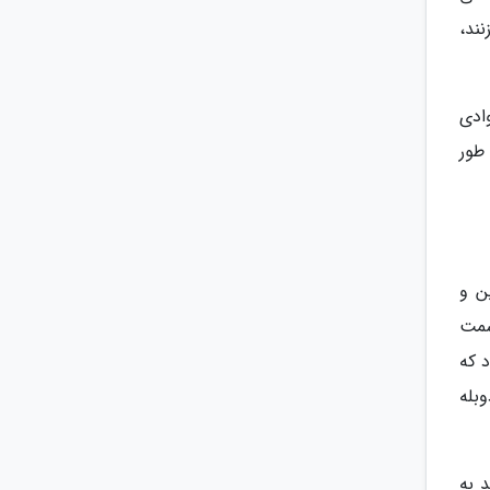
ند،
 وادی
طور
ن و
سمت
 که
بله
 به