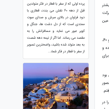
پرده اولی که از سفر با قطار در فکر متولدین
شتر
قبل از دهه 60 نقش می بندد، قطاری با
رکت
دود فراوان در بالای سرش و صدای سوت
 عین
ممتدی است که از دل دشت ها، جنگل و
کویر عبور می نماید و مسافرانش را به
مقصد می رساند. اما اگر از نیمه دهه شصت
به تدریج فعالیت خود در تئاتر آماتور را به تئاتر حرفه ای ارتقا دادم و به تئاترهای لاله زار آمدم. در آن دهه یعنی دهه 30 و 40،
به بعد متولد شده باشید، واضحترین تصویر
ده و
از سفر با قطار در فکر شما،...
رای
بود
صور
تم.
 در