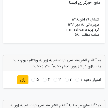
منبع: خبرگزاری ایسنا
انتشار:
29 آبان 1398
بروزرسانی:
18 مهر 1399
گردآورنده:
namasho.ir
شناسه مطلب: 581
به "ناظم الشریعه: نمی توانستم به زور به ویتنام بروم، باید
یک بازی در شهریور انجام دهیم" امتیاز دهید
امتیاز دهید:
1
2
3
4
5
رای
دیدگاه های مرتبط با "ناظم الشریعه: نمی توانستم به زور به