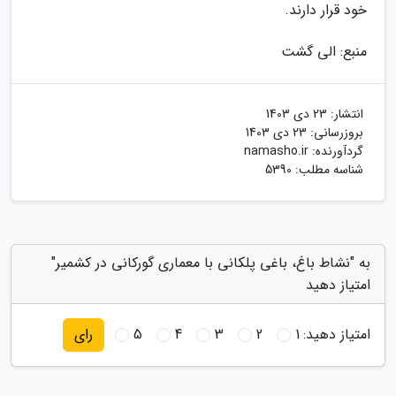
خود قرار دارند.
منبع: الی گشت
انتشار:
23 دی 1403
بروزرسانی:
23 دی 1403
گردآورنده:
namasho.ir
شناسه مطلب: 5390
به "نشاط باغ، باغی پلکانی با معماری گورکانی در کشمیر"
امتیاز دهید
امتیاز دهید:
1
2
3
4
5
رای