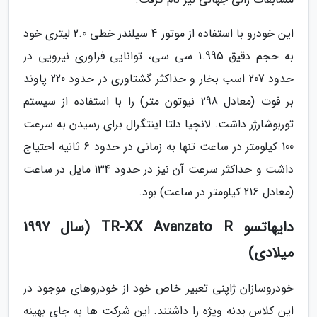
این خودرو با استفاده از موتور 4 سیلندر خطی 2.0 لیتری خود
به حجم دقیق 1.995 سی سی، توانایی فراوری نیرویی در
حدود 207 اسب بخار و حداکثر گشتاوری در حدود 220 پاوند
بر فوت (معادل 298 نیوتون متر) را با استفاده از سیستم
توربوشارژر داشت. لانچیا دلتا اینتگرال برای رسیدن به سرعت
100 کیلومتر در ساعت تنها به زمانی در حدود 6 ثانیه احتیاج
داشت و حداکثر سرعت آن نیز در حدود 134 مایل در ساعت
(معادل 216 کیلومتر در ساعت) بود.
دایهاتسو TR-XX Avanzato R (سال 1997
میلادی)
خودروسازان ژاپنی تعبیر خاص خود از خودروهای موجود در
این کلاس بدنه ویژه را داشتند. این شرکت ها به جای بهینه