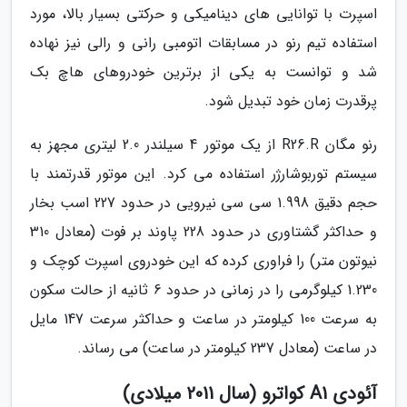
اسپرت با توانایی های دینامیکی و حرکتی بسیار بالا، مورد
استفاده تیم رنو در مسابقات اتومبی رانی و رالی نیز نهاده
شد و توانست به یکی از برترین خودروهای هاچ بک
پرقدرت زمان خود تبدیل شود.
رنو مگان R26.R از یک موتور 4 سیلندر 2.0 لیتری مجهز به
سیستم توربوشارژر استفاده می کرد. این موتور قدرتمند با
حجم دقیق 1.998 سی سی نیرویی در حدود 227 اسب بخار
و حداکثر گشتاوری در حدود 228 پاوند بر فوت (معادل 310
نیوتون متر) را فراوری کرده که این خودروی اسپرت کوچک و
1.230 کیلوگرمی را در زمانی در حدود 6 ثانیه از حالت سکون
به سرعت 100 کیلومتر در ساعت و حداکثر سرعت 147 مایل
در ساعت (معادل 237 کیلومتر در ساعت) می رساند.
آئودی A1 کواترو (سال 2011 میلادی)