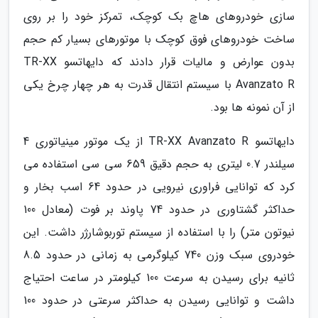
سازی خودروهای هاچ بک کوچک، تمرکز خود را بر روی
ساخت خودروهای فوق کوچک با موتورهای بسیار کم حجم
بدون عوارض و مالیات قرار دادند که دایهاتسو TR-XX
Avanzato R با سیستم انتقال قدرت به هر چهار چرخ یکی
از آن نمونه ها بود.
دایهاتسو TR-XX Avanzato R از یک موتور مینیاتوری 4
سیلندر 0.7 لیتری به حجم دقیق 659 سی سی استفاده می
کرد که توانایی فراوری نیرویی در حدود 64 اسب بخار و
حداکثر گشتاوری در حدود 74 پاوند بر فوت (معادل 100
نیوتون متر) را با استفاده از سیستم توربوشارژر داشت. این
خودروی سبک وزن 740 کیلوگرمی به زمانی در حدود 8.5
ثانیه برای رسیدن به سرعت 100 کیلومتر در ساعت احتیاج
داشت و توانایی رسیدن به حداکثر سرعتی در حدود 100