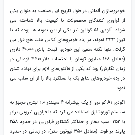
خودروسازان آلمانی در طول تاریخ این صنعت به عنوان یکی
از فراوری کنندگان محصولات با کیفیت بالا شناخته می
شوند. آئودی A1 کواترو نیز یکی از این نمونه ها بوده که با
تیراژ 333 نمونه، در رده خودروهای کلاس هات هچ قرار می
گرفت. تنها نکته منفی این خودرو، قیمت بالای 40.000 دلاری
(معادل 168 میلیون تومان با احتساب دلار 4.200 تومانی در
زمان نگارش) بود که یکی از فاکتورهای لازم برای نهاده شدن
در رده خودروهای هاچ بک با عملکرد بالا را از آن سلب می
نمود.
آئودی A1 کواترو از یک پیشرانه 4 سیلندر 2.0 لیتری مجهز به
سیستم توربوشارژر استفاده می کرد که با فراوری نیرویی برابر
با 252 اسب بخار و حداکثر گشتاور فراوریی در حدود 258
پاوند بر فوت (معادل 350 نیوتون متر)، در زمانی در حدود