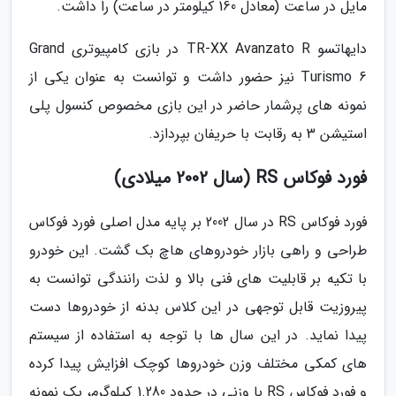
مایل در ساعت (معادل 160 کیلومتر در ساعت) را داشت.
دایهاتسو TR-XX Avanzato R در بازی کامپیوتری Grand
Turismo 6 نیز حضور داشت و توانست به عنوان یکی از
نمونه های پرشمار حاضر در این بازی مخصوص کنسول پلی
استیشن 3 به رقابت با حریفان بپردازد.
فورد فوکاس RS (سال 2002 میلادی)
فورد فوکاس RS در سال 2002 بر پایه مدل اصلی فورد فوکاس
طراحی و راهی بازار خودروهای هاچ بک گشت. این خودرو
با تکیه بر قابلیت های فنی بالا و لذت رانندگی توانست به
پیروزیت قابل توجهی در این کلاس بدنه از خودروها دست
پیدا نماید. در این سال ها با توجه به استفاده از سیستم
های کمکی مختلف وزن خودروها کوچک افزایش پیدا کرده
و فورد فوکاس RS با وزنی در حدود 1.280 کیلوگرم، یک نمونه