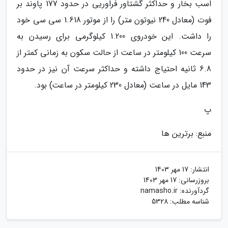
اسب بخار و حداکثر گشتاور فراوریی در حدود 177 پاوند بر
فوت (معادل 240 نیوتون متر) را از موتور 1.618 سی سی خود
را داشت. این خودروی 1.200 کیلوگرمی برای رسیدن به
سرعت 100 کیلومتر در ساعت از حالت سکون به زمانی کمتر از
6.8 ثانیه احتیاج داشته و حداکثر سرعت آن نیز در حدود
143 مایل در ساعت (معادل 230 کیلومتر در ساعت) بود.
پ
منبع: برترین ها
انتشار:
17 مهر 1403
بروزرسانی:
17 مهر 1403
گردآورنده:
namasho.ir
شناسه مطلب: 5328