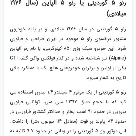
رنو 5 گوردینی یا رنو 5 آلپاین (سال 1976
میلادی)
رنو 5 گوردینی در سال 1976 میلادی و بر پایه خودروی
مشهور فراتسوی رنو 5 موجود در ایران طراحی و فراوری
شود. این خودرو سبک وزن 850 کیلوگرمی، با نام رنو آلپاین
(Alpine) نیز شناخته شده و در کنار فولکس واگن گلف GTI
یکی از اولین و برترین خودروهای هاچ بک با عملکرد بالای
تاریخ به شمار میرود.
رنو 5 گوردینی از یک موتور 4 سیلندر 1.4 لیتری استفاده می
کرد که با حجم دقیق 1.397 سی سی، توانایی فراوری
نیرویی در حدود 92 اسب بخار و حداکثر گشتاور فراوریی در
حدود 84 پاوند بر فوت (معادل 114 نیوتون متر) را داشت.
این موتور رنو 5 گوردینی را در زمانی در حدود 9.7 ثانیه به