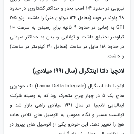
نیرویی در حدود 104 اسب بخار و حداکثر گشتاوری در حدود
98 پاوند بر فوت (معادل 134 نیوتون متر) را داشت. پژو 205
GTI به زمانی در حدود 9 ثانیه برای رسیدن به سرعت 100
کیلومتر احتیاج داشت و توانایی رسیدن به حداکثر سرعتی
در حدود 118 مایل در ساعت (معادل 190 کیلومتر در ساعت)
را داشت.
لانچیا دلتا اینتگرال (سال 1991 میلادی)
لانچیا دلتا اینتگرال (Lancia Delta Integrale) یک خودروی
هاچ بک 5 در چهار چرخ متحرک بود که به وسیله شرکت
ایتالیایی لانچیا در سال 1991 میلادی راهی بازار شد و
توانست مسیر و نگاه عمومی به اتومبیل های کلاس هات
هچ را تغییر دهد. این خودرو یکی از اتومبیل های پیروز در
مسابقات رالی جهانی نیز نام گرفت.