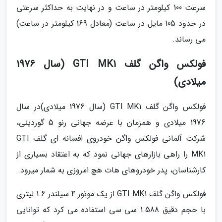
سرعت 100 کیلومتر در ساعت و در نهایت به حداکثر سرعتی
در حدود 105 مایل در ساعت (معادل 169 کیلومتر در ساعت)
می رساند.
فولکس واگن گلف GTI MK1 (سال 1976
میلادی)
فولکس واگن گلف GTI MK1 (سال 1976 میلادی)در سال
1976 میلادی و همزمان با عرضه جهانی رنو 5 گوردینی،
شرکت آلمانی فولکس واگن خودروی افسانه ای گلف GTI
MK1 را راهی بازارهای جهانی نمود که به اعتقاد بسیاری از
کارشناسان، پدر خودروهای هات هچ امروزی به شمار میرود.
فولکس واگن گلف GTI MK1 از یک موتور 4 سیلندر 1.6 لیتری
با حجم دقیق 1.588 سی سی استفاده می کرد که توانایی