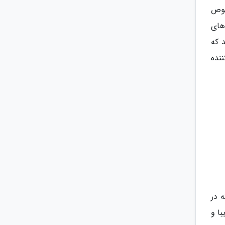
خصوص
 های
 که
کننده
 در
ا و