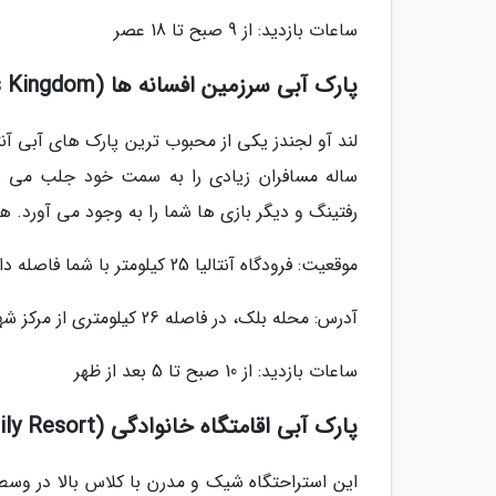
ساعات بازدید: از 9 صبح تا 18 عصر
پارک آبی سرزمین افسانه ها (Land of Legends Kingdom)
لند آو لجندز یکی از محبوب ترین پارک های آبی آنت
ساله مسافران زیادی را به سمت خود جلب می نم
رفتینگ و دیگر بازی ها شما را به وجود می آورد. هر چند که وجود 40 سرسره به تنهایی کافی
موقعیت: فرودگاه آنتالیا 25 کیلومتر با شما فاصله دارد.
آدرس: محله بلک، در فاصله 26 کیلومتری از مرکز شهر آنتالیا
ساعات بازدید: از 10 صبح تا 5 بعد از ظهر
پارک آبی اقامتگاه خانوادگی (Selectum Family Resort)