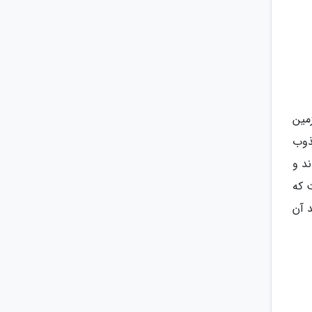
1 زمین تنیس، یک زمین
مجذوب
د و
 که
 آن