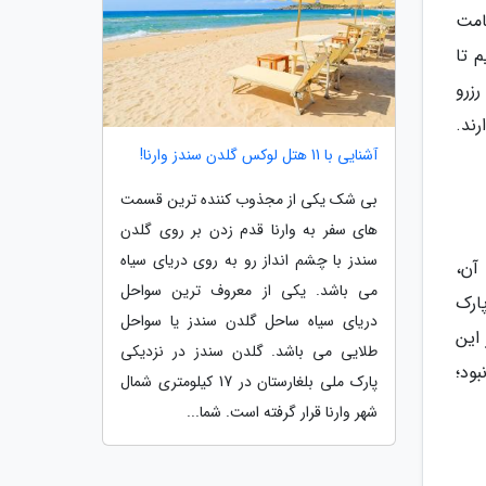
قامت
 تا
رزرو
رند.
آشنایی با 11 هتل لوکس گلدن سندز وارنا!
بی شک یکی از مجذوب کننده ترین قسمت
های سفر به وارنا قدم زدن بر روی گلدن
سندز با چشم انداز رو به روی دریای سیاه
آن،
می باشد. یکی از معروف ترین سواحل
ارک
دریای سیاه ساحل گلدن سندز یا سواحل
ر این
طلایی می باشد. گلدن سندز در نزدیکی
ود؛
پارک ملی بلغارستان در 17 کیلومتری شمال
شهر وارنا قرار گرفته است. شما...