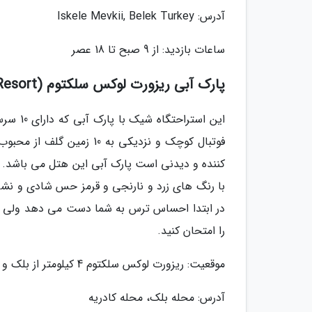
آدرس: Iskele Mevkii, Belek Turkey
ساعات بازدید: از 9 صبح تا 18 عصر
پارک آبی ریزورت لوکس سلکتوم (Selectum Luxury Resort)
فوتبال کوچک و نزدیکی به 0
کننده و دیدنی است پارک آبی این هتل می باشد. م
با رنگ های زرد و نارنجی و قرمز حس شادی و نشا
در ابتدا احساس ترس به شما دست می دهد ولی زی
را امتحان کنید.
موقعیت: ریزورت لوکس سلکتوم 4 کیلومتر از بلک و 22 کیلومتر تا فرودگاه آنتالیا فاصله دارد.
آدرس: محله بلک، محله کادریه