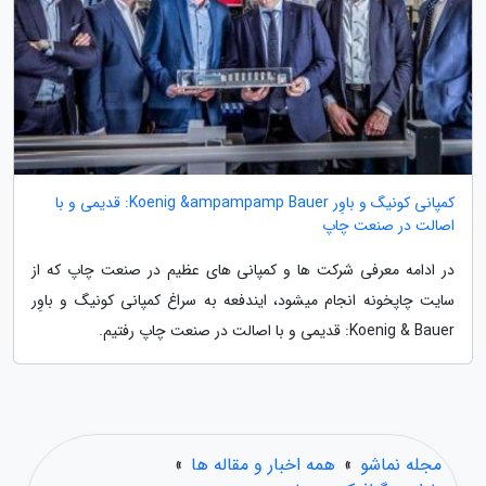
کمپانی کونیگ و باوِر Koenig &ampampamp Bauer: قدیمی و با
اصالت در صنعت چاپ
در ادامه معرفی شرکت ها و کمپانی های عظیم در صنعت چاپ که از
سایت چاپخونه انجام میشود، ایندفعه به سراغ کمپانی کونیگ و باوِر
Koenig & Bauer: قدیمی و با اصالت در صنعت چاپ رفتیم.
مجله نماشو
»
همه اخبار و مقاله ها
»