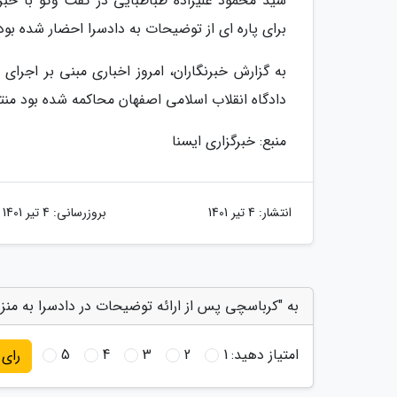
سید محمود علیزاده طباطبایی در گفت وگو با خبرنگ
برای پاره ای از توضیحات به دادسرا احضار شده بود
به گزارش خبرنگاران، امروز اخباری مبنی بر اجرا
دادگاه انقلاب اسلامی اصفهان محاکمه شده بود من
منبع: خبرگزاری ایسنا
انتشار:
4 تیر 1401
بروزرسانی:
4 تیر 1401
به "کرباسچی پس از ارائه توضیحات در دادسرا به منز
امتیاز دهید:
1
2
3
4
5
رای