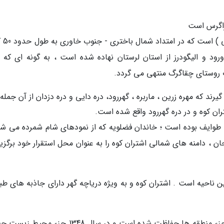
 زاگرس است
این رشته کوه بخشى از
 روستای چقاگرگ منتهى مى گردد.
 که مهره زرین ، ماربره ، گهررود، دره دایى و دره دزدان از آن جمله 
ان کوه و در دره گهررود واقع شده است.
خى طوایف بوده است ؛ خاندان فضلویه که از نمودهای شام شمرده مى شد
جان ، دامنه های شمالى اشتران کوه را به عنوان محل استقرار خود برگزی
ین ناحیه است . اشتران کوه و به ویژه دریاچه گهر دارای جاذبه های ط
این رشته کوه از لحاظ گونه های جانوری و گیاهی جزء منطقه ها حفاظت شده است و در سال 1348 جز