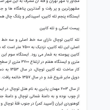
مجاور با شهر تهران و قلهٔ آن مشرف به این شهر اس
مشهورترین و پر رفت و آمدترین پناهگاه ها و جا
ایستگاه پنجم تله کابین، اسپیدکمر و پلنگ چال ه
پیست اسکی و تله کابین
تله کابین توچال دارای سه خط اصلی و سه خط 
اصلی این تله کابین
متری و ایستگاه هفتم در ارتفاع 3700 متری از سطح دریا است.
کار ساخت 
دوپل مایر شروع شد و در سال 1357 خاتمه یافت.
از سال 2003 مهمان پذیری به نام هتل توچا
از چوب بوده و به دامنهٔ شمالی توچال و دامنهٔ جن
کوهنوردی ایران (اسپید کمر) در جنوب قلهٔ توچال و شرق ایستگاه