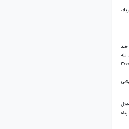
لا،
 خط
ط تله
کابین پیوسته به شمار می رود. ایستگاه سوم این تله کابین در ارتفاع 2000 متری از سطح دریا، ایستگاه پنجم در ارتفاع 3000
تریشی
 هتل
پناه