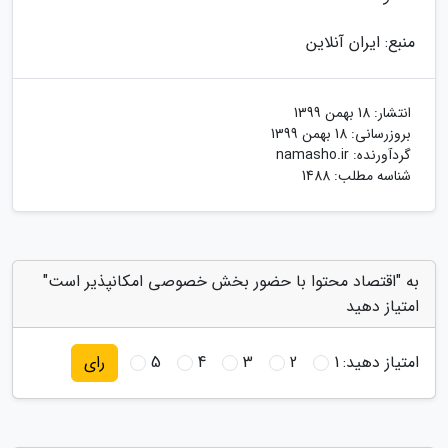
منبع: ایران آنلاین
انتشار:
18 بهمن 1399
بروزرسانی:
18 بهمن 1399
گردآورنده:
namasho.ir
شناسه مطلب: 1488
به "اقتصاد محتوا با حضور بخش خصوصی امکانپذیر است"
امتیاز دهید
امتیاز دهید:
1
2
3
4
5
رای