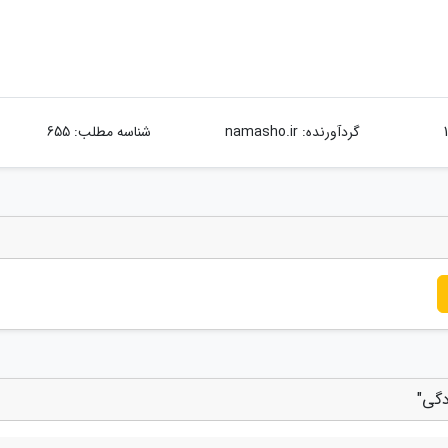
گردآورنده:
namasho.ir
شناسه مطلب: 655
دگی"