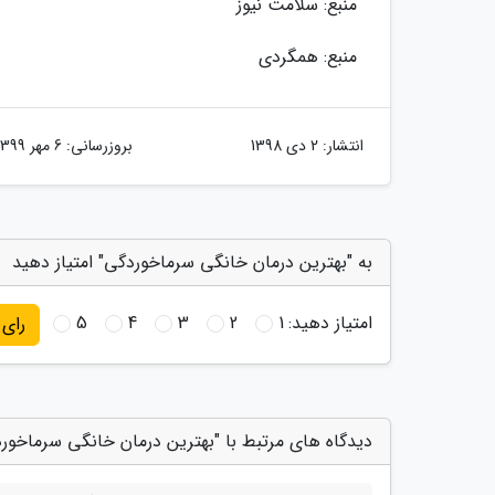
منبع: سلامت نیوز
منبع: همگردی
انتشار:
2 دی 1398
بروزرسانی:
6 مهر 1399
به "بهترین درمان خانگی سرماخوردگی" امتیاز دهید
امتیاز دهید:
1
2
3
4
5
رای
دیدگاه های مرتبط با "بهترین درمان خانگی سرماخور