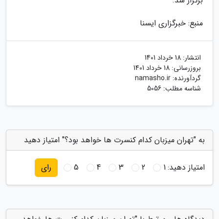
برگزار شد.
منبع: خبرگزاری ایسنا
انتشار:
18 خرداد 1401
بروزرسانی:
18 خرداد 1401
گردآورنده:
namasho.ir
شناسه مطلب: 5056
به "تهران میزبان کدام کنسرت ها خواهد بود؟" امتیاز دهید
امتیاز دهید:
1
2
3
4
5
رای