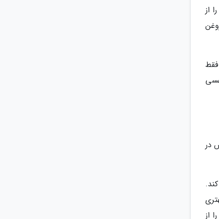
 از
وغن
فقط
فسی
یسانید وسپس در
ند.
تری
 از