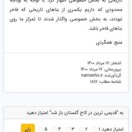
تاریخی به بخش خصوصی اظهار کرد: با توجه به بودجه
محدودی که داریم یکسری از بناهای تاریخی که فاخر
نبودند، به بخش خصوصی واگذار شدند تا تمرکز ما روی
بناهای فاخر باشد.
منبع: همگردی
انتشار:
17 مرداد 1400
بروزرسانی:
17 مرداد 1400
گردآورنده:
namasho.ir
شناسه مطلب: 1817
به "قدیمی ترین در کاخ گلستان باز شد" امتیاز دهید
امتیاز دهید:
1
2
3
4
5
رای