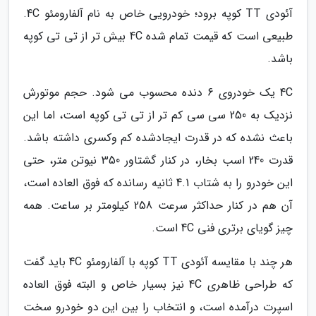
آئودی TT کوپه برود؛ خودرویی خاص به نام آلفارومئو 4C.
طبیعی است که قیمت تمام شده 4C بیش تر از تی تی کوپه
باشد.
4C یک خودروی 6 دنده محسوب می شود. حجم موتورش
نزدیک به 250 سی سی کم تر از تی تی کوپه است، اما این
باعث نشده که در قدرت ایجادشده کم وکسری داشته باشد.
قدرت 240 اسب بخار، در کنار گشتاور 350 نیوتن متر، حتی
این خودرو را به شتاب 4.1 ثانیه رسانده که فوق العاده است،
آن هم در کنار حداکثر سرعت 258 کیلومتر بر ساعت. همه
چیز گویای برتری فنی 4C است.
هر چند با مقایسه آئودی TT کوپه با آلفارومئو 4C باید گفت
که طراحی ظاهری 4C نیز بسیار خاص و البته فوق العاده
اسپرت درآمده است، و انتخاب را بین این دو خودرو سخت