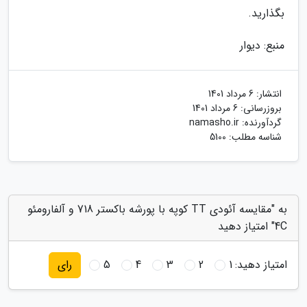
بگذارید.
منبع: دیوار
انتشار:
6 مرداد 1401
بروزرسانی:
6 مرداد 1401
گردآورنده:
namasho.ir
شناسه مطلب: 5100
به "مقایسه آئودی TT کوپه با پورشه باکستر 718 و آلفارومئو
4C" امتیاز دهید
امتیاز دهید:
1
2
3
4
5
رای