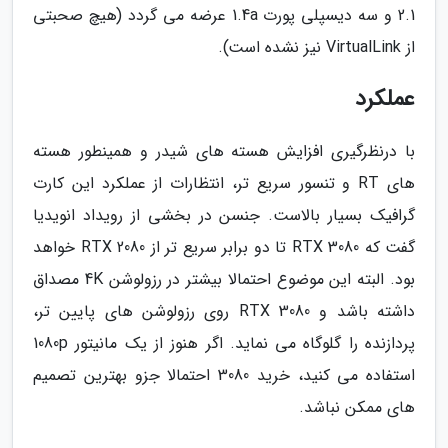
2.1 و سه دیسپلی پورت 1.4a عرضه می گردد (هیچ صحبتی
از VirtualLink نیز نشده است).
عملکرد
با درنظرگیری افزایش هسته های شیدر و همینطور هسته
های RT و تنسور سریع تر، انتظارات از عملکرد این کارت
گرافیک بسیار بالاست. جنسن در بخشی از رویداد انویدیا
گفت که RTX 3080 تا دو برابر سریع تر از RTX 2080 خواهد
بود. البته این موضوع احتمالا بیشتر در رزولوشن 4K مصداق
داشته باشد و RTX 3080 روی رزولوشن های پایین تر،
پردازنده را گلوگاه می نماید. اگر هنوز از یک مانیتور 1080p
استفاده می کنید، خرید 3080 احتمالا جزو بهترین تصمیم
های ممکن نباشد.