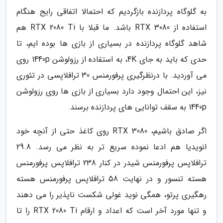
به گلوگاه پردازنده بازگردیم که احتمالا اتفاقی رایج هنگام
استفاده از RTX 3080 باشد. ما قبلا با RTX 2080 Ti هم
شاهد گلوگاه پردازنده در بسیاری از بازی ها بوده ایم، تا
حدی که باید به جای 4K، به استفاده از رزولوشن 1440p روی
می آوردید. با درنظرگیری پرفورمنس 30 ترافلاپسی در تئوری
نیز، این احتمال وجود دارد بسیاری از بازی ها روی رزولوشن
1440p به سقف توانایی های پردازنده برسند.
اگر صادق باشیم، RTX 3080 روی کاغذ حتی از آنچه خود
انویدیا هم ادعا نموده سریع تر به نظر می رسد. 29.8
ترافلاپس پرفورمنس شیدر در کنار 238 ترافلاپس پرفورمنس
هسته تنسور و در نهایت 58 ترافلاپس پرفورمنس هسته
رهگیری پرتو، همگی نوید غولی شکست ناپذیر را می دهند
و تنها مورد آخر است که اعداد و ارقام RTX 2080 Ti را تا