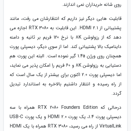
روی شانه خریداران نمی اندازند.
قابلیت هایی دیگر نیز داریم که انتظارشان می رفت، مانند
پشتیبانی از HDMI 2.1. این قابلیت به RTX 3080 اجازه می
دهد که از رزولوشن 8K با نرخ 120 فریم بر ثانیه و دامنه
داینامیک بالا پشتیبانی کند. اما از سوی دیگر، دیسپلی پورت
همچنان روی ورژن 1.4a گیر نموده است. البته این پورت هم
دستیابی به رزولوشن 8K و 60 فریم را امکان پذیر می نماید،
اما دیسپلی پورت 2.0 اکنون برای بیشتر از یک سال است که
از راه رسیده و انتظار داشتیم بالاخره به استاندارد تبدیل
گردد.
درحالی که RTX 2080 Founders Edition همراه با سه
دیسپلی پورت 1.4، یک پورت HDMI 2.0 و یک پورت USB-C
VirtualLink از راه می رسید، RTX 3080 همراه با یک HDMI