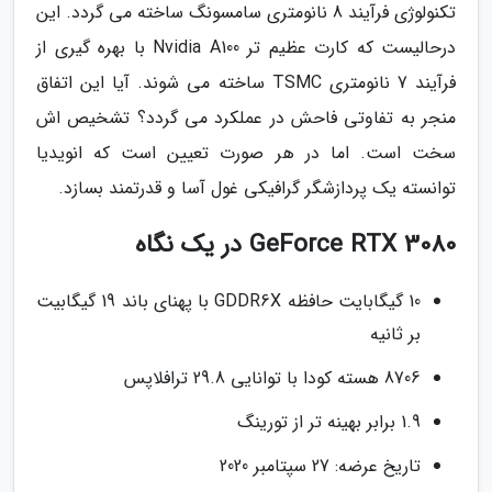
تکنولوژی فرآیند 8 نانومتری سامسونگ ساخته می گردد. این
درحالیست که کارت عظیم تر Nvidia A100 با بهره گیری از
فرآیند 7 نانومتری TSMC ساخته می شوند. آیا این اتفاق
منجر به تفاوتی فاحش در عملکرد می گردد؟ تشخیص اش
سخت است. اما در هر صورت تعیین است که انویدیا
توانسته یک پردازشگر گرافیکی غول آسا و قدرتمند بسازد.
GeForce RTX 3080 در یک نگاه
10 گیگابایت حافظه GDDR6X با پهنای باند 19 گیگابیت
بر ثانیه
8706 هسته کودا با توانایی 29.8 ترافلاپس
1.9 برابر بهینه تر از تورینگ
تاریخ عرضه: 27 سپتامبر 2020