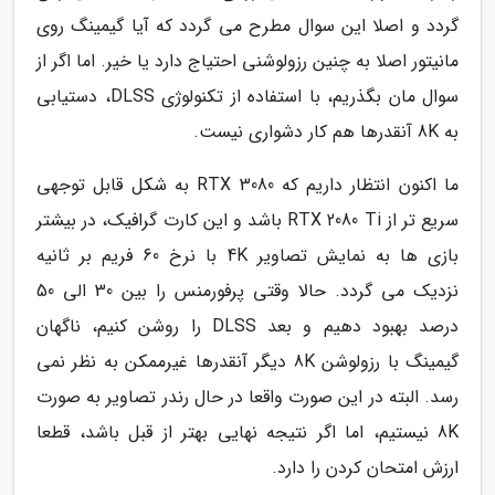
گردد و اصلا این سوال مطرح می گردد که آیا گیمینگ روی
مانیتور اصلا به چنین رزولوشنی احتیاج دارد یا خیر. اما اگر از
سوال مان بگذریم، با استفاده از تکنولوژی DLSS، دستیابی
به 8K آنقدرها هم کار دشواری نیست.
ما اکنون انتظار داریم که RTX 3080 به شکل قابل توجهی
سریع تر از RTX 2080 Ti باشد و این کارت گرافیک، در بیشتر
بازی ها به نمایش تصاویر 4K با نرخ 60 فریم بر ثانیه
نزدیک می گردد. حالا وقتی پرفورمنس را بین 30 الی 50
درصد بهبود دهیم و بعد DLSS را روشن کنیم، ناگهان
گیمینگ با رزولوشن 8K دیگر آنقدرها غیرممکن به نظر نمی
رسد. البته در این صورت واقعا در حال رندر تصاویر به صورت
8K نیستیم، اما اگر نتیجه نهایی بهتر از قبل باشد، قطعا
ارزش امتحان کردن را دارد.