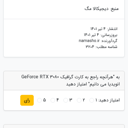
منبع: دیجیکالا مگ
انتشار:
4 تیر 1401
بروزرسانی:
4 تیر 1401
گردآورنده:
namasho.ir
شناسه مطلب: 3204
به "هرآنچه راجع به کارت گرافیک GeForce RTX 3080
انویدیا می دانیم" امتیاز دهید
امتیاز دهید:
1
2
3
4
5
رای