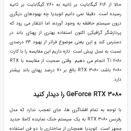
حالا از 616 گیگابایت بر ثانیه به 760 گیگابایت بر ثانیه
رسیده است. دقیقا نمی دانیم انویدیا چه بهبودهای دیگری
درون سیستم حافظه به وجود آورده، اما انتظار می رود که
پردازشگر گرافیکی اکنون استفاده بهتری از پهنای باند در
دسترس کند و این یعنی موضوع فراتر از بهبود 23 درصدی
نسبت به نسل پیش است. تازه داریم این مقایسه را با کارت
2080 Ti انجام می دهیم. وقتی صحبت از مقایسه با RTX
2080 باشد، RTX 3080 بالغ بر 70 درصد پهنای باند بیشتر
دارد.
GeForce RTX 3080 را دیدار کنید
با توجه به تمام افشاگری ها، جای تعجب ندارد که مدل
رفرنس RTX 3080 به یک سیستم خنک نماینده کاملا جدید
مجهز است. انویدیا همچنان از ساختاری با دو فن استفاده