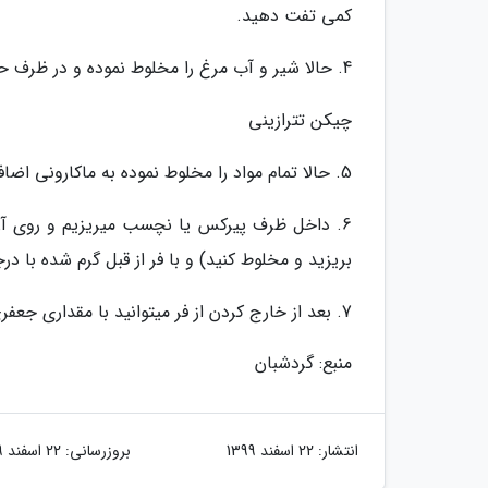
کمی تفت دهید.
4. حالا شیر و آب مرغ را مخلوط نموده و در ظرف حاوی پیاز سیر وآرد بریزید و روی حرارت ملایم قرار دهید تا به غلظت برسد.
چیکن تترازینی
5. حالا تمام مواد را مخلوط نموده به ماکارونی اضافه میکنیم، خوب مخلوط کنید تا یک دست گردد.
6. داخل ظرف پیرکس یا نچسب میریزیم و روی آن را
بریزید و مخلوط کنید) و با فر از قبل گرم شده با درجه 190 به مدت 40 الی 45 دقیقه ب
7. بعد از خارج کردن از فر میتوانید با مقداری جعفری روی آن را تزیین کنید.
منبع: گردشبان
انتشار:
22 اسفند 1399
بروزرسانی:
22 اسفند 1399